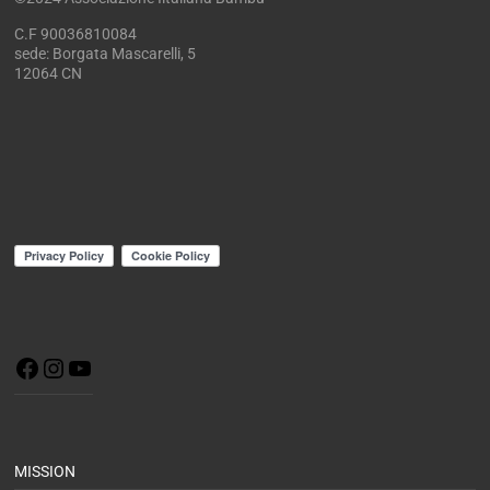
C.F 90036810084
sede: Borgata Mascarelli, 5
12064 CN
MISSION