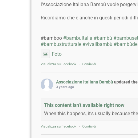
l'Associazione Italiana Bambù vuole porgervi g
Ricordiamo che è anche in questi periodi diff
#bamboo
#bambuitalia
#bambù
#bambuse
#bambustrutturale
#vivailbambù
#bambùdel
Foto
Visualizza su Facebook
·
Condividi
Associazione Italiana Bambù
updated thei
3 years ago
This content isn't available right now
When this happens, it's usually because the
Visualizza su Facebook
·
Condividi