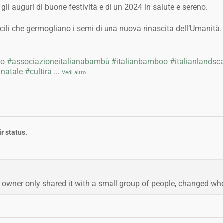
li auguri di buone festività e di un 2024 in salute e sereno.
icili che germogliano i semi di una nuova rinascita dell’Umanità.
to
#associazioneitalianabambù
#italianbamboo
#italianlandsc
natale
#cultira
...
Vedi altro
r status.
 owner only shared it with a small group of people, changed who c