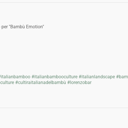
mo per "Bambù Emotion"
#italianbamboo
#italianbambooculture
#italianlandscape
#bam
culture
#cultiraitalianadelbambù
#lorenzobar