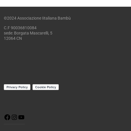
©2024 Associazione Iitaliana Bambù
C.F 90036810084
sede: Borgata Mascarelli, 5
12064 CN