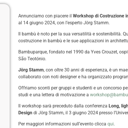
Annunciamo con piacere il
Workshop di Costruzione 
al 14 giugno 2024, con l’esperto Jörg Stamm.
Il bambù è noto per la sua versatilità e sostenibilità.
costruzione in bambù e le sue applicazioni in architett
Bambuparque, fondato nel 1990 da Yves Crouzet, ospita
São Teotónio.
Jörg Stamm
, con oltre 30 anni di esperienza, è un ma
collaborato con noti designer e ha organizzato progra
Offriamo sconti per gruppi e studenti e un concorso per 
studi e una lettera di motivazione a
workshop@bambup
p
Il workshop sarà preceduto dalla conferenza
Long, lig
Design
di Jörg Stamm, il 3 giugno 2024 presso l’Univers
Per maggiori informazioni sull’evento clicca
qui
.