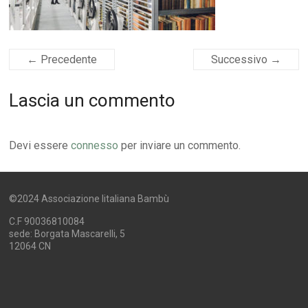
← Precedente
Successivo →
Lascia un commento
Devi essere
connesso
per inviare un commento.
©2024 Associazione Iitaliana Bambù
C.F 90036810084
sede: Borgata Mascarelli, 5
12064 CN